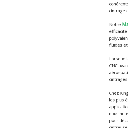
cohérents
cintrage 
Ma
Notre
efficacit
polyvalen
fluides 
Lorsque l
CNC avanc
aérospati
cintrages
Chez King
les plus é
applicati
nous nous
pour déco
cintreuse