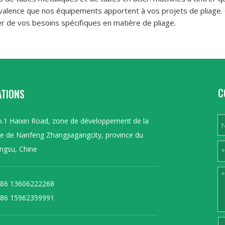
yvalence que nos équipements apportent à vos projets de pliage. 
er de vos besoins spécifiques en matière de pliage.
C
ATIONS
.1 Haixin Road, zone de développement de la
lle de Nanfeng Zhangjiagangcity, province du
angsu, Chine
86 13606222268
86 15962359991