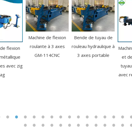
Machine de flexion
Bende de tuyau de
roulante à 3 axes
rouleau hydraulique à
Machine de découpe
GM-114CNC
3 axes portable
et de cintrage de
tuyaux électriques
avec ressort manuel