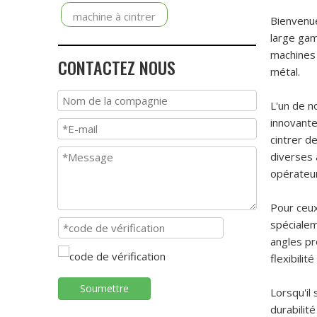
machine à cintrer
Bienvenue
large gam
machines 
CONTACTEZ NOUS
métal.
L'un de n
innovante
cintrer d
diverses 
opérateu
Pour ceux
spécialem
angles pr
flexibilit
Soumettre
Lorsqu'il 
durabilit