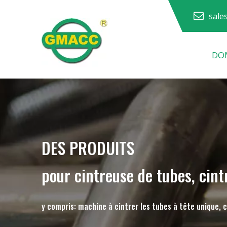
sale
DOM
Machine à cintrer les tuyaux hydrauliques
Machine à cintrer les tubes
Machine à cintrer les tuyaux
Machine à cintrer les tuyaux
DES PRODUITS
pour cintreuse de tubes, cint
y compris: machine à cintrer les tubes à tête unique, 