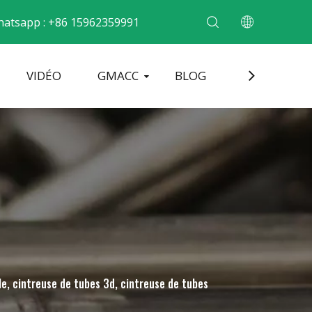
atsapp : +86 15962359991
VIDÉO
GMACC
BLOG
CONTACT
cintrer les tubes métalliques
Machine de formage d'extrémité de tuyau
Machine à cintrer les tuyaux électriques
le, cintreuse de tubes 3d, cintreuse de tubes