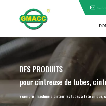
sale
DOM
Machine à cintrer les tuyaux hydrauliques
Machine à cintrer les tubes
Machine à cintrer les tuyaux
Machine à cintrer les tuyaux
DES PRODUITS
pour cintreuse de tubes, cint
y compris: machine à cintrer les tubes à tête unique, 