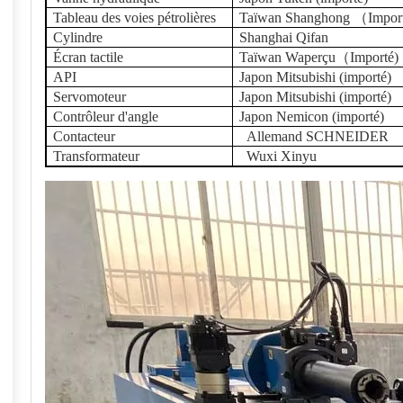
Tableau des voies pétrolières
Taïwan Shanghong
（
Impor
Cylindre
Shanghai
Qifan
Écran tactile
Taïwan
W
aperçu
（
Importé
)
API
Japon Mitsubishi (importé)
Servomoteur
Japon Mitsubishi (importé)
Contrôleur d'angle
Japon Nemicon (importé)
Contacteur
Allemand SCHNEIDER
Transformateur
Wuxi Xinyu