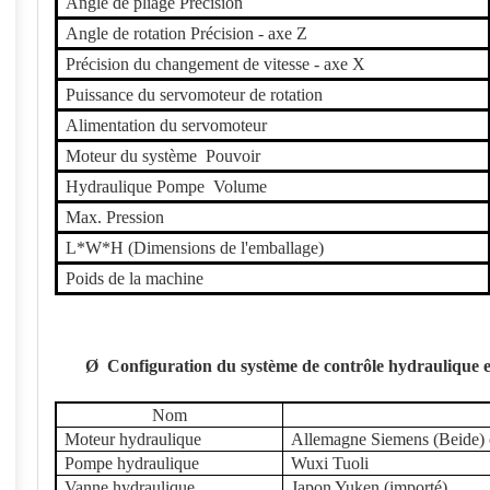
Angle de pliage Précision
Angle de rotation Précision - axe Z
Précision du changement de vitesse - axe X
Puissance du servomoteur de rotation
Alimentation du servomoteur
Moteur du système
Pouvoir
Hydraulique
Pompe
Volume
Max. Pression
L*W*H (Dimensions de l'emballage)
Poids de la machine
Ø
Configuration du système de contrôle hydraulique e
Nom
Moteur hydraulique
Allemagne Siemens (Beide)
Pompe hydraulique
Wuxi Tuoli
Vanne hydraulique
Japon Yuken (importé)