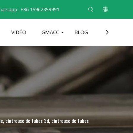
atsapp : +86 15962359991
VIDÉO
GMACC
BLOG
CONTACT
cintrer les tubes métalliques
Machine de formage d'extrémité de tuyau
Machine à cintrer les tuyaux électriques
le, cintreuse de tubes 3d, cintreuse de tubes