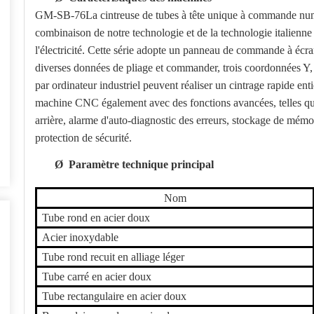
GM-SB-76
La cintreuse de tubes à tête unique à commande num
combinaison de notre technologie et de la technologie italienne 
l'électricité. Cette série adopte un panneau de commande à écran
diverses données de pliage et commander, trois coordonnées Y,
par ordinateur industriel peuvent réaliser un cintrage rapide e
machine CNC également avec des fonctions avancées, telles que
arrière, alarme d'auto-diagnostic des erreurs, stockage de mémoi
protection de sécurité.
Ø
Paramètre technique principal
Nom
Tube rond en acier doux
Acier inoxydable
Tube rond recuit en alliage léger
Tube carré en acier doux
Tube rectangulaire en acier doux