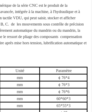
érique de la série CNC est le produit de la
avancée, intégrée à la machine, à l'hydraulique et à
 tactile VDU, qui peut saisir, stocker et afficher
 B, C.
de
les mouvements sous contrôle de précision
ntièrement automatique du mandrin ou du mandrin, la
 le ressort de pliage des composants
compensation
re après mise hors tension, lubrification automatique et
Unité
Paramètre
mm
￠
76
*
4
mm
￠
76
*
3
mm
￠
76
*
6
mm
6
0*
6
0*
3
mm
6
5*
55
*
3