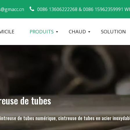
s@gmacc.cn
0086 13606222268 &
0086 15962359991 Wh
ICILE
PRODUITS
CHAUD
SOLUTION
Guide de sécurité pour les cintreuses de tuyaux
machine à cintrer les tubes
Cintreuse de tuyaux CNC
Machine à 
reuse de tubes
cintreuse de tubes numérique, cintreuse de tubes en acier inoxydab