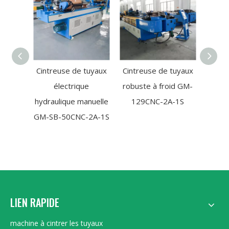
Cintreuse de tuyaux
Cintreuse de tuyaux
Machin
électrique
robuste à froid GM-
tub
hydraulique manuelle
129CNC-2A-1S
él
GM-SB-50CNC-2A-1S
LIEN RAPIDE
machine à cintrer les tuyaux