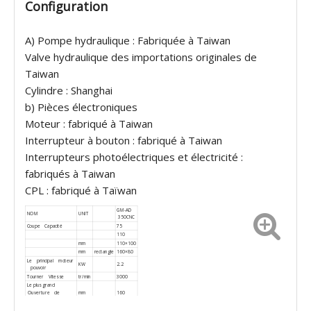
Configuration
A) Pompe hydraulique : Fabriquée à Taiwan
Valve hydraulique des importations originales de
Taiwan
Cylindre : Shanghai
b) Pièces électroniques
Moteur : fabriqué à Taiwan
Interrupteur à bouton : fabriqué à Taiwan
Interrupteurs photoélectriques et électricité :
fabriqués à Taiwan
CPL : fabriqué à Taïwan
GM-AD
NOM
UNIT
350CNC
Coupe Capacité
75
110
mm
110×100
mm
rectangle
160×80
Le principal moteur
KW
2.2
pouvoir
Tourner Vitesse
tr/min
3000
Le plus grand
Ouverture de
mm
160
Tenailles
Scie Lame Taille
mm
350