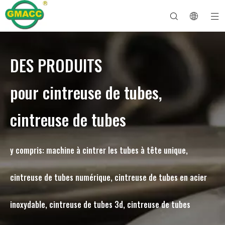
DES PRODUITS
Machine à cintrer les tuyaux hydrauliques
Machine à cintrer les tubes
Machine à cintrer les tuyaux
Machine à cintrer les tuyaux
À propos de GMACC
Guide de sécurité pour les cintreuses de tuyaux
machine à cintrer les tubes
Cintreuse de tuyaux CNC
Machine à cintrer les tubes métalliques
Service après vente
Machine de formage d'extrémité de tuyau
Machine à cintrer les tuyaux électriques
pour cintreuse de tubes,
cintreuse de tubes
y compris: machine à cintrer les tubes à tête unique,
cintreuse de tubes numérique, cintreuse de tubes en acier
inoxydable, cintreuse de tubes 3d, cintreuse de tubes