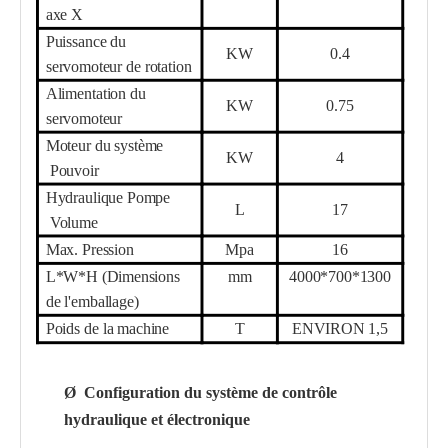
axe X
Puissance du
KW
0.4
servomoteur de rotation
Alimentation du
KW
0.75
servomoteur
Moteur du système
KW
4
Pouvoir
Hydraulique
Pompe
L
17
Volume
Max. Pression
Mpa
16
L*W*H (Dimensions
mm
4000*700*1300
de l'emballage)
Poids de la machine
T
ENVIRON 1,5
Ø
Configuration du système de contrôle
hydraulique et électronique