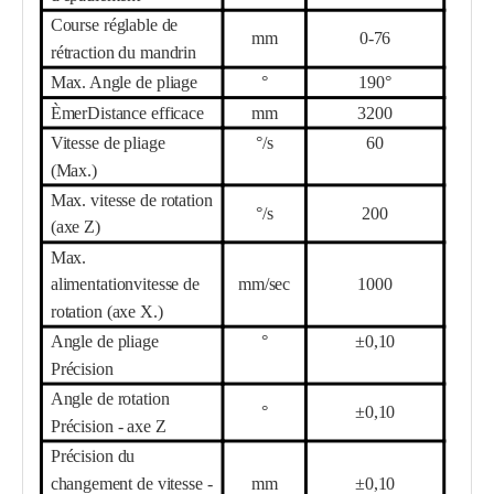
Course réglable de
mm
0-
76
rétraction du mandrin
Max. Angle de pliage
°
190°
Ème
r
Distance efficace
mm
32
00
Vitesse de pliage
°/s
6
0
(Max.)
Max. vitesse de rotation
°/s
20
0
(axe Z)
Max.
alimentation
vitesse de
mm/sec
10
00
rotation (axe X.)
Angle de pliage
°
±0,10
Précision
Angle de rotation
°
±0,10
Précision - axe Z
Précision du
changement de vitesse -
mm
±0,10