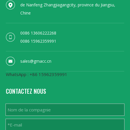
de Nanfeng Zhangjiagangcity, province du Jiangsu,
Chine
0086 13606222268
0086 15962359991
sales@gmacc.cn
WhatsApp : +86 15962359991
CONTACTEZ NOUS