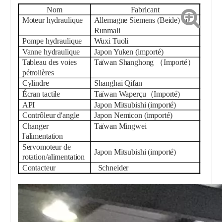
Nom
Fabricant
Moteur hydraulique
Allemagne Siemens (Beide) ou
Runmali
Pompe hydraulique
Wuxi Tuoli
Vanne hydraulique
Japon Yuken (importé)
Tableau des voies
Taïwan
Shanghong
（
Importé
）
pétrolières
Cylindre
Shanghai
Qifan
Écran tactile
Taïwan
W
aperçu
（
Importé
)
API
Japon Mitsubishi (importé)
Contrôleur d'angle
Japon Nemicon (importé)
Changer
Taïwan Mingwei
l'alimentation
Servomoteur de
Japon Mitsubishi (importé)
rotation/alimentation
Contacteur
Schneider