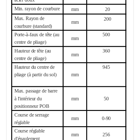
acier doux
Min. rayon de courbure
mm
20
Max. Rayon de
200
mm
courbure (standard)
Porte-à-faux de tête (au
50
0
mm
centre de pliage)
Hauteur de tête (au
36
0
mm
centre de pliage)
Hauteur du centre de
945
pliage (à partir du sol)
mm
Max. passage de barre
à l'intérieur du
mm
5
0
positionneur POB
Course de serrage
mm
0-
90
réglable
Course réglable
mm
256
d'épaulement