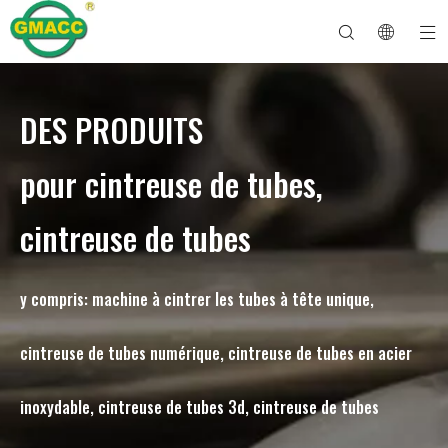
DES PRODUITS
Machine à cintrer les tuyaux hydrauliques
Machine à cintrer les tubes
Machine à cintrer les tuyaux
Machine à cintrer les tuyaux
À propos de GMACC
Guide de sécurité pour les cintreuses de tuyaux
machine à cintrer les tubes
Cintreuse de tuyaux CNC
Machine à cintrer les tubes métalliques
Service après vente
Machine de formage d'extrémité de tuyau
Machine à cintrer les tuyaux électriques
pour cintreuse de tubes,
cintreuse de tubes
y compris: machine à cintrer les tubes à tête unique,
cintreuse de tubes numérique, cintreuse de tubes en acier
inoxydable, cintreuse de tubes 3d, cintreuse de tubes