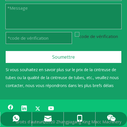
Soumettre
Si vous souhaitez en savoir plus sur le prix de la cintreuse de
tubes ou la qualité de la cintreuse de tubes, etc., veuillez nous
contacter, nous vous répondrons dans les plus brefs délais
0086 13606222268
+86 15962359991
sales@gmacc.cn
15962359991
droits d'auteur
2020 Zhangjiagang King Macc Machinery
