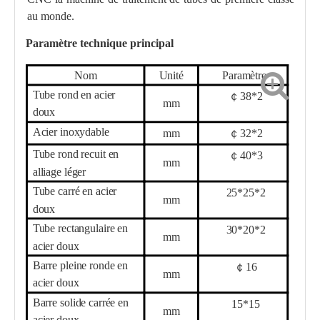
au monde.
Paramètre technique principal
Nom
Unité
Paramètre
Tube rond en acier
￠
38
*
2
mm
doux
Acier inoxydable
mm
￠
32
*
2
Tube rond recuit en
￠
40
*
3
mm
alliage léger
Tube carré en acier
25
*
25
*
2
mm
doux
Tube rectangulaire en
30
*
20
*
2
mm
acier doux
Barre pleine ronde en
￠
16
mm
acier doux
Barre solide carrée en
15
*
15
mm