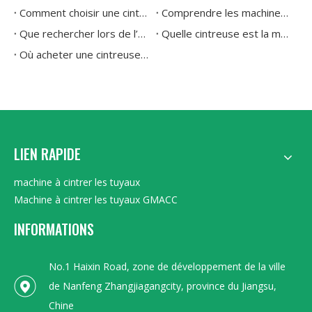
Comment choisir une cintreuse de tuyaux hydraulique ?
Comprendre les machines à cintrer les tuyaux : explication des types et des applications
Que rechercher lors de l’achat d’une cintreuse de tuyaux
Quelle cintreuse est la meilleure pour des courbures précises sur des tuyaux en acier inoxydable et en cuivre
Où acheter une cintreuse de tubes professionnelle pour la fabrication d'échappement et de collecteurs personnalisés
LIEN RAPIDE
machine à cintrer les tuyaux
Machine à cintrer les tuyaux GMACC
INFORMATIONS
No.1 Haixin Road, zone de développement de la ville
de Nanfeng Zhangjiagangcity, province du Jiangsu,
Chine