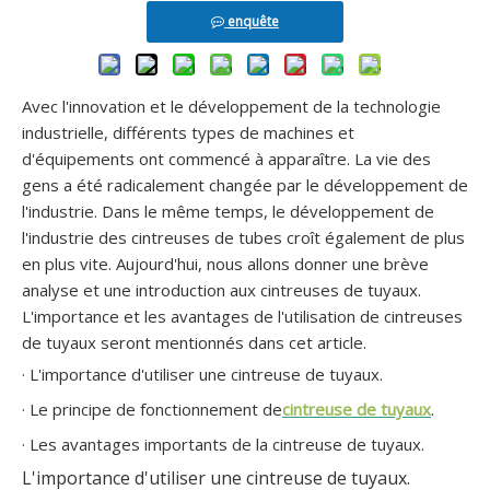
enquête
Cintreuse de tuyau d'échappement en alliage CNC avec certificat CE
Commande numérique entièrement automatique GM-SB-76CNC
Avec l'innovation et le développement de la technologie
industrielle, différents types de machines et
d'équipements ont commencé à apparaître. La vie des
gens a été radicalement changée par le développement de
l'industrie. Dans le même temps, le développement de
l'industrie des cintreuses de tubes croît également de plus
en plus vite. Aujourd'hui, nous allons donner une brève
analyse et une introduction aux cintreuses de tuyaux.
L'importance et les avantages de l'utilisation de cintreuses
de tuyaux seront mentionnés dans cet article.
Cintreuse de tubes en acier inoxydable CNC à haute efficacité avec booster
Commande numérique entièrement automatique GM-SB-76CNC
· L'importance d'utiliser une cintreuse de tuyaux.
· Le principe de fonctionnement de
cintreuse de tuyaux
.
· Les avantages importants de la cintreuse de tuyaux.
L'importance d'utiliser une cintreuse de tuyaux.