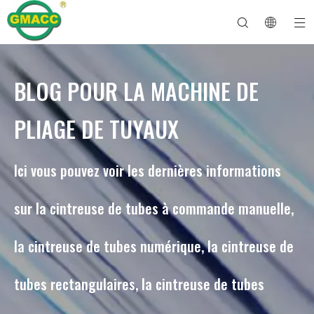
BLOG POUR LA MACHINE DE
Machine à cintrer les tuyaux hydrauliques
Machine à cintrer les tubes
Machine à cintrer les tuyaux
Machine à cintrer les tuyaux
À propos de GMACC
Guide de sécurité pour les cintreuses de tuyaux
machine à cintrer les tubes
Cintreuse de tuyaux CNC
Machine à cintrer les tubes métalliques
Service après vente
Machine de formage d'extrémité de tuyau
Machine à cintrer les tuyaux électriques
PLIAGE DE TUYAUX
Ici vous pouvez voir les dernières informations
sur la cintreuse de tubes à commande manuelle,
la cintreuse de tubes numérique, la cintreuse de
tubes rectangulaires, la cintreuse de tubes