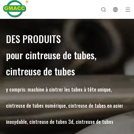
DES PRODUITS
Machine à cintrer les tuyaux hydrauliques
Machine à cintrer les tubes
Machine à cintrer les tuyaux
Machine à cintrer les tuyaux
À propos de GMACC
Guide de sécurité pour les cintreuses de tuyaux
machine à cintrer les tubes
Cintreuse de tuyaux CNC
Machine à cintrer les tubes métalliques
Service après vente
Machine de formage d'extrémité de tuyau
Machine à cintrer les tuyaux électriques
pour cintreuse de tubes,
cintreuse de tubes
y compris: machine à cintrer les tubes à tête unique,
cintreuse de tubes numérique, cintreuse de tubes en acier
inoxydable, cintreuse de tubes 3d, cintreuse de tubes