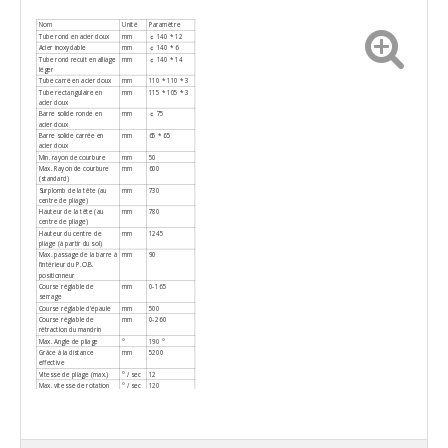
Nom
Unité
Paramètre
Tube rond en acier doux
mm
￠ 140 * 12
Acier inoxydable
mm
￠ 140 * 6
Tube rond recuit en alliage
mm
￠ 140 * 14
léger
Tube carré en acier doux
mm
110 * 110 * 3
Tube rectangulaire en
mm
115 * 105 * 3
acier doux
Barre solide ronde en
mm
￠ 75
acier doux
Barre solide carrée en
mm
65 * 65
acier doux
Min. rayon de courbure
mm
50
Max. Rayon de courbure
mm
600
(standard)
Surplomb de la tête (au
mm
730
centre de pliage)
Hauteur de la tête (au
mm
780
centre de pliage)
Hauteur du centre de
mm
1245
pliage (à partir du sol)
Max. passage de la barre à
mm
90
l'intérieur du P.O.B.
positionneur
Course réglable de
mm
0-165
serrage
Course réglable d'épaule
mm
500
Course réglable de
mm
0-260
rétraction du mandrin
Max. Angle de pliage
°
190 °
Grâce à la distance
mm
5200
effective
Vitesse de pliage (max.)
° / sec
12
Max. vitesse de rotation
° / sec
120
(axe Z)
Max. vitesse
mm /
400
d'alimentation (axe X.)
sec
Précision de l'angle de
°
± 0,10
pliage