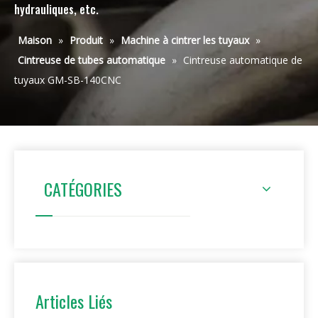
hydrauliques, etc.
Maison
»
Produit
»
Machine à cintrer les tuyaux
»
Cintreuse de tubes automatique
»
Cintreuse automatique de
tuyaux GM-SB-140CNC
CATÉGORIES
Articles Liés