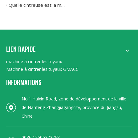
Quelle cintreuse est la meilleure pour des courbures précises sur des tuyaux en acier inoxydable et en cuivre
LIEN RAPIDE
machine à cintrer les tuyaux
Machine à cintrer les tuyaux GMACC
INFORMATIONS
No.1 Haixin Road, zone de développement de la ville
de Nanfeng Zhangjiagangcity, province du Jiangsu,
Chine
0086 13606222268