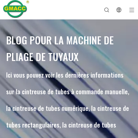
BLOG POUR LA MACHINE DE
Machine à cintrer les tuyaux hydrauliques
Machine à cintrer les tubes
Machine à cintrer les tuyaux
Machine à cintrer les tuyaux
À propos de GMACC
Guide de sécurité pour les cintreuses de tuyaux
machine à cintrer les tubes
Cintreuse de tuyaux CNC
Machine à cintrer les tubes métalliques
Service après vente
Machine de formage d'extrémité de tuyau
Machine à cintrer les tuyaux électriques
PLIAGE DE TUYAUX
Ici vous pouvez voir les dernières informations
sur la cintreuse de tubes à commande manuelle,
la cintreuse de tubes numérique, la cintreuse de
tubes rectangulaires, la cintreuse de tubes