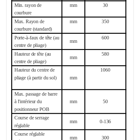
Min. rayon de
mm
3
0
courbure
Max. Rayon de
mm
35
0
courbure (standard)
Porte-à-faux de tête (au
60
0
mm
centre de pliage)
Hauteur de tête (au
58
0
mm
centre de pliage)
Hauteur du centre de
1060
pliage (à partir du sol)
mm
Max. passage de barre
à l'intérieur du
mm
5
0
positionneur POB
Course de serrage
mm
0-
136
réglable
Course réglable
mm
300