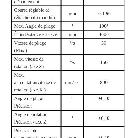
d'épaulement
Course réglable de
mm
0-
136
rétraction du mandrin
Max. Angle de pliage
°
190°
Ème
r
Distance efficace
mm
40
00
Vitesse de pliage
°/s
3
0
(Max.)
Max. vitesse de
°/s
16
0
rotation (axe Z)
Max.
alimentation
vitesse de
mm/sec
8
00
rotation (axe X.)
Angle de pliage
°
±0,10
Précision
Angle de rotation
°
±0,10
Précision - axe Z
Précision de
changement de vitesse
mm
±0,10