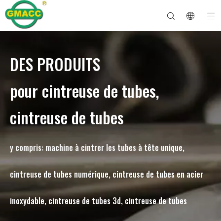
DES PRODUITS
Machine à cintrer les tuyaux hydrauliques
Machine à cintrer les tubes
Machine à cintrer les tuyaux
Machine à cintrer les tuyaux
À propos de GMACC
Guide de sécurité pour les cintreuses de tuyaux
machine à cintrer les tubes
Cintreuse de tuyaux CNC
Machine à cintrer les tubes métalliques
Service après vente
Machine de formage d'extrémité de tuyau
Machine à cintrer les tuyaux électriques
pour cintreuse de tubes,
cintreuse de tubes
y compris: machine à cintrer les tubes à tête unique,
cintreuse de tubes numérique, cintreuse de tubes en acier
inoxydable, cintreuse de tubes 3d, cintreuse de tubes