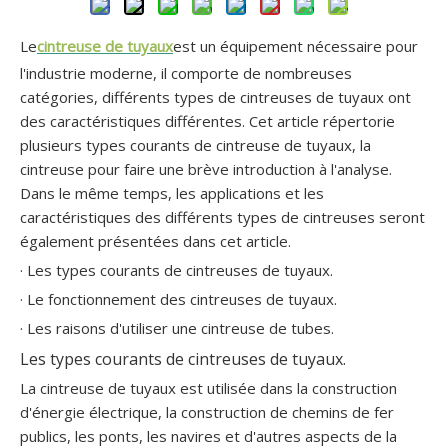
Cintreuse industrielle de tube de conduit en acier à 5 axes
Cintreuse de tubes à commande manuelle CNC de 4 pouces
Le
cintreuse de tuyaux
est un équipement nécessaire pour
l'industrie moderne, il comporte de nombreuses
catégories, différents types de cintreuses de tuyaux ont
des caractéristiques différentes. Cet article répertorie
plusieurs types courants de cintreuse de tuyaux, la
cintreuse pour faire une brève introduction à l'analyse.
Dans le même temps, les applications et les
caractéristiques des différents types de cintreuses seront
également présentées dans cet article.
· Les types courants de cintreuses de tuyaux.
· Le fonctionnement des cintreuses de tuyaux.
· Les raisons d'utiliser une cintreuse de tubes.
Cintreuse de tubes CNC rectangulaire à 3 rouleaux de silencieux robuste
Cintreuse de tubes CNC à 3 rouleaux GM-38NCB
Les types courants de cintreuses de tuyaux.
La cintreuse de tuyaux est utilisée dans la construction
d'énergie électrique, la construction de chemins de fer
publics, les ponts, les navires et d'autres aspects de la