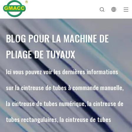
BLOG POUR LA MACHINE DE
Machine à cintrer les tuyaux hydrauliques
Machine à cintrer les tubes
Machine à cintrer les tuyaux
Machine à cintrer les tuyaux
À propos de GMACC
Guide de sécurité pour les cintreuses de tuyaux
machine à cintrer les tubes
Cintreuse de tuyaux CNC
Machine à cintrer les tubes métalliques
Service après vente
Machine de formage d'extrémité de tuyau
Machine à cintrer les tuyaux électriques
PLIAGE DE TUYAUX
Ici vous pouvez voir les dernières informations
sur la cintreuse de tubes à commande manuelle,
la cintreuse de tubes numérique, la cintreuse de
tubes rectangulaires, la cintreuse de tubes