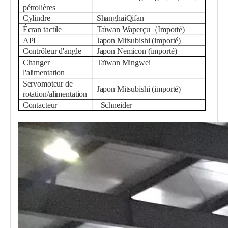
pétrolières
Cylindre
Shanghai
Qifan
Écran tactile
Taïwan
W
aperçu
（
Importé
)
API
Japon Mitsubishi (importé)
Contrôleur d'angle
Japon Nemicon (importé)
Changer
Taïwan Mingwei
l'alimentation
Servomoteur de
Japon Mitsubishi (importé)
rotation/alimentation
Contacteur
Schneider