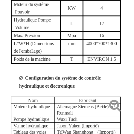
Moteur du système
KW
4
Pouvoir
Hydraulique
Pompe
L
17
Volume
Max. Pression
Mpa
16
L*W*H (Dimensions
mm
4000*700*1300
de l'emballage)
Poids de la machine
T
ENVIRON 1,5
Ø
Configuration du système de contrôle
hydraulique et électronique
Nom
Fabricant
Moteur hydraulique
Allemagne Siemens (Beide) ou
Runmali
Pompe hydraulique
Wuxi Tuoli
Vanne hydraulique
Japon Yuken (importé)
Tableau des voies
Taï
Wan Shangho
ng
（
Importé
）