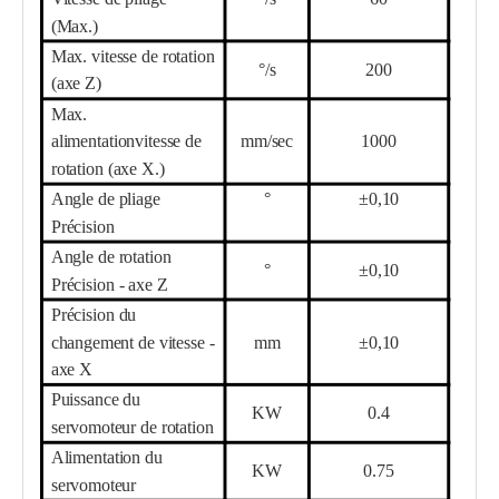
(Max.)
Max. vitesse de rotation
°/s
20
0
(axe Z)
Max.
alimentation
vitesse de
mm/sec
10
00
rotation (axe X.)
Angle de pliage
°
±0,10
Précision
Angle de rotation
°
±0,10
Précision - axe Z
Précision du
changement de vitesse -
mm
±0,10
axe X
Puissance du
KW
0.4
servomoteur de rotation
Alimentation du
KW
0.75
servomoteur