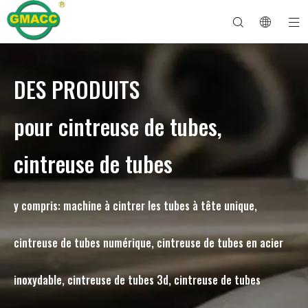
DES PRODUITS
Machine à cintrer les tuyaux hydrauliques
Machine à cintrer les tubes
Machine à cintrer les tuyaux
Machine à cintrer les tuyaux
À propos de GMACC
Guide de sécurité pour les cintreuses de tuyaux
machine à cintrer les tubes
Cintreuse de tuyaux CNC
Machine à cintrer les tubes métalliques
Service après vente
Machine de formage d'extrémité de tuyau
Machine à cintrer les tuyaux électriques
pour cintreuse de tubes,
cintreuse de tubes
y compris: machine à cintrer les tubes à tête unique,
cintreuse de tubes numérique, cintreuse de tubes en acier
inoxydable, cintreuse de tubes 3d, cintreuse de tubes