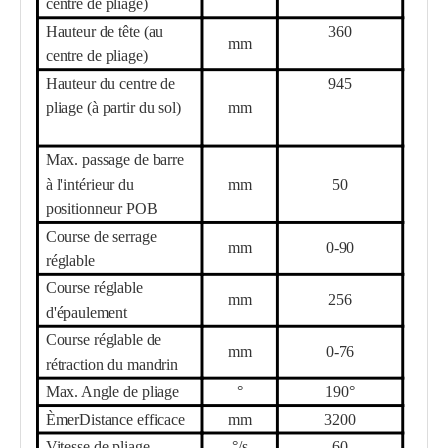
centre de pliage)
Hauteur de tête (au
36
0
mm
centre de pliage)
Hauteur du centre de
945
pliage (à partir du sol)
mm
Max. passage de barre
à l'intérieur du
mm
5
0
positionneur POB
Course de serrage
mm
0-
90
réglable
Course réglable
mm
256
d'épaulement
Course réglable de
mm
0-
76
rétraction du mandrin
Max. Angle de pliage
°
190°
Ème
r
Distance efficace
mm
32
00
Vitesse de pliage
°/s
6
0