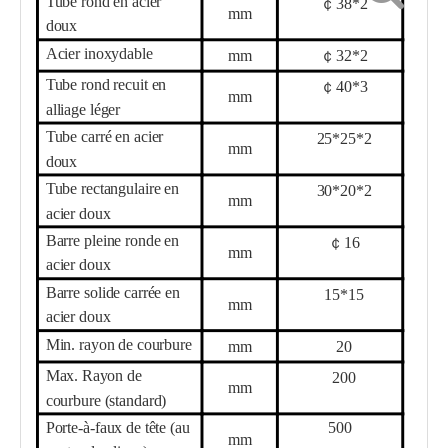
Tube rond en acier
￠
38
*
2
mm
doux
Acier inoxydable
mm
￠
32
*
2
Tube rond recuit en
￠
40
*
3
mm
alliage léger
Tube carré en acier
25
*
25
*
2
mm
doux
Tube rectangulaire en
30
*
20
*
2
mm
acier doux
Barre pleine ronde en
￠
16
mm
acier doux
Barre solide carrée en
15
*
15
mm
acier doux
Min. rayon de courbure
mm
20
Max. Rayon de
200
mm
courbure (standard)
Porte-à-faux de tête (au
50
0
mm