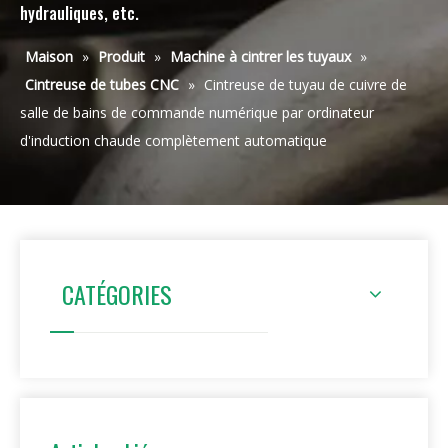
hydrauliques, etc.
Maison
»
Produit
»
Machine à cintrer les tuyaux
»
Cintreuse de tubes CNC
»
Cintreuse de tuyau de cuivre de
salle de bains de commande numérique par ordinateur
d'induction chaude complètement automatique
CATÉGORIES