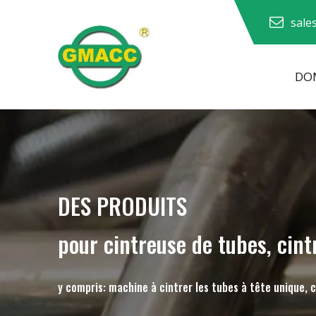
sale
DOM
Machine à cintrer les tuyaux hydrauliques
Machine à cintrer les tubes
Machine à cintrer les tuyaux
Machine à cintrer les tuyaux
DES PRODUITS
pour cintreuse de tubes, cint
y compris: machine à cintrer les tubes à tête unique, 