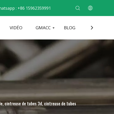
atsapp : +86 15962359991
VIDÉO
GMACC
BLOG
CONTACT
cintrer les tubes métalliques
Machine de formage d'extrémité de tuyau
Machine à cintrer les tuyaux électriques
le, cintreuse de tubes 3d, cintreuse de tubes