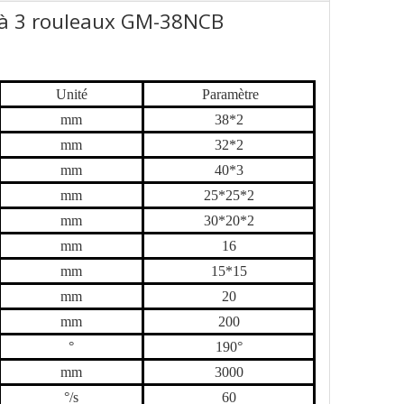
 à 3 rouleaux GM-38NCB
Unité
Paramètre
mm
38
*
2
mm
32
*
2
mm
40
*
3
mm
25
*
25
*
2
mm
30
*
20
*
2
mm
16
mm
15
*
15
mm
20
mm
20
0
°
190°
mm
30
00
°/s
60