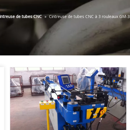
intreuse de tubes CNC
»
Cintreuse de tubes CNC à 3 rouleaux GM