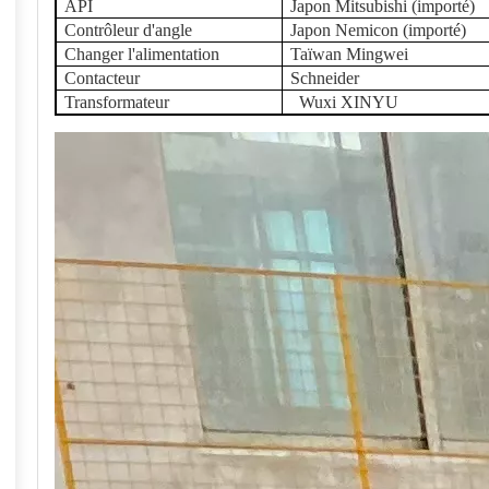
API
Japon Mitsubishi (importé)
Contrôleur d'angle
Japon Nemicon (importé)
Changer l'alimentation
Taïwan Mingwei
Contacteur
Schneider
Transformateur
Wuxi XINYU