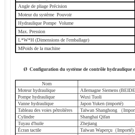
Angle de pliage Précision
Moteur du système
Pouvoir
Hydraulique
Pompe
Volume
Max. Pression
L*W*H (Dimensions de l'emballage)
M
Poids de la machine
Ø
Configuration du système de contrôle hydraulique e
Nom
Moteur hydraulique
Allemagne Siemens (BEIDE
Pompe hydraulique
Wuxi Tuoli
Vanne hydraulique
Japon Yuken (importé)
Tableau des voies pétrolières
Taïwan Shanghong
（
Impor
Cylindre
Shanghai
Qifan
Tuyau d'huile
Zhejiang
Écran tactile
Taïwan
W
aperçu
（
Importé
)