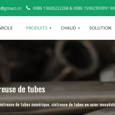
s@gmacc.cn
0086 13606222268 &
0086 15962359991 Wh
ICILE
PRODUITS
CHAUD
SOLUTION
Guide de sécurité pour les cintreuses de tuyaux
machine à cintrer les tubes
Cintreuse de tuyaux CNC
Machine à 
reuse de tubes
cintreuse de tubes numérique, cintreuse de tubes en acier inoxydab