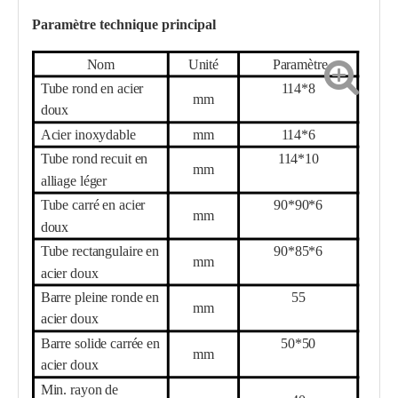
Paramètre technique principal
Nom
Unité
Paramètre
Tube rond en acier
114*8
mm
doux
Acier inoxydable
mm
114*
6
Tube rond recuit en
114*10
mm
alliage léger
Tube carré en acier
90*90*6
mm
doux
Tube rectangulaire en
90*85*6
mm
acier doux
Barre pleine ronde en
55
mm
acier doux
Barre solide carrée en
50*50
mm
acier doux
Min. rayon de