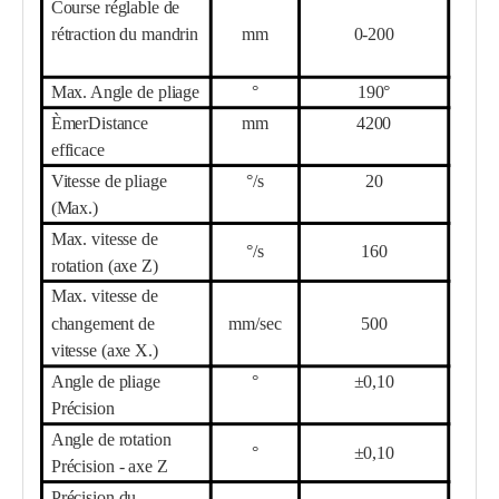
Course réglable de
rétraction du mandrin
mm
0-200
Max. Angle de pliage
°
190°
Ème
r
Distance
mm
42
00
efficace
Vitesse de pliage
°/s
20
(Max.)
Max. vitesse de
°/s
160
rotation (axe Z)
Max. vitesse de
changement de
mm/sec
500
vitesse (axe X.)
Angle de pliage
°
±0,10
Précision
Angle de rotation
°
±0,10
Précision - axe Z
Précision du