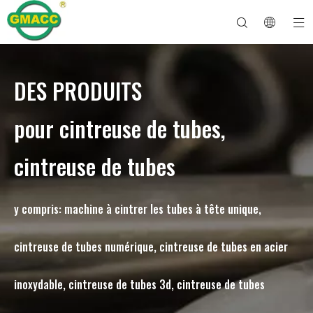
DES PRODUITS
Machine à cintrer les tuyaux hydrauliques
Machine à cintrer les tubes
Machine à cintrer les tuyaux
Machine à cintrer les tuyaux
À propos de GMACC
Guide de sécurité pour les cintreuses de tuyaux
machine à cintrer les tubes
Cintreuse de tuyaux CNC
Machine à cintrer les tubes métalliques
Service après vente
Machine de formage d'extrémité de tuyau
Machine à cintrer les tuyaux électriques
pour cintreuse de tubes,
cintreuse de tubes
y compris: machine à cintrer les tubes à tête unique,
cintreuse de tubes numérique, cintreuse de tubes en acier
inoxydable, cintreuse de tubes 3d, cintreuse de tubes