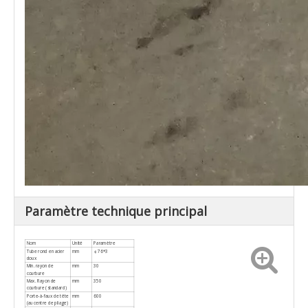
Paramètre technique principal
Nom
Unité
Paramètre
Tube rond en acier
mm
￠76*3
doux
Min. rayon de
mm
30
courbure
Max. Rayon de
mm
350
courbure (standard)
Porte-à-faux de tête
mm
600
(au centre de pliage)