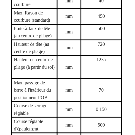
mm
40
courbure
Max. Rayon de
mm
450
courbure (standard)
Porte-à-faux de tête
500
mm
(au centre de pliage)
Hauteur de tête (au
720
mm
centre de pliage)
Hauteur du centre de
1235
pliage (à partir du sol)
mm
Max. passage de
barre à l'intérieur du
mm
70
positionneur POB
Course de serrage
mm
0-150
réglable
Course réglable
mm
500
d'épaulement