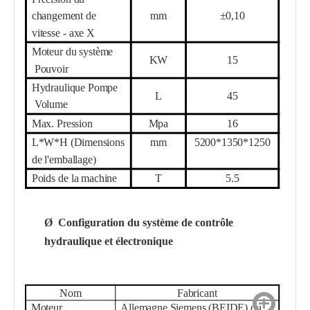
changement de
mm
±0,10
vitesse - axe X
Moteur du système
KW
15
Pouvoir
Hydraulique
Pompe
L
45
Volume
Max. Pression
Mpa
16
L*W*H (Dimensions
mm
52
00*1350*1
25
0
de l'emballage)
Poids de la machine
T
5.
5
Ø
Configuration du système de contrôle
hydraulique et électronique
Nom
Fabricant
Moteur
Allemagne Siemens (BEIDE) ou