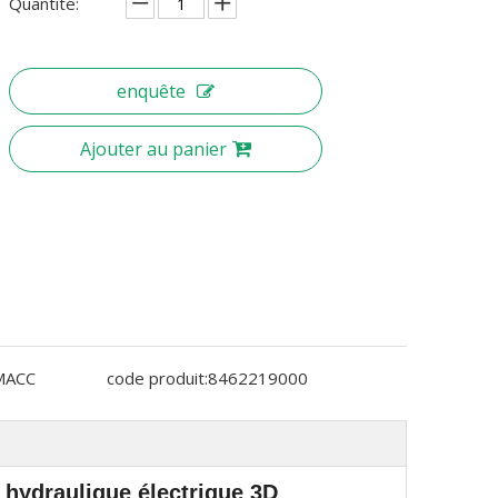
Quantité:
enquête
Ajouter au panier
MACC
code produit:
8462219000
 hydraulique électrique 3D