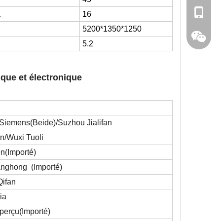
0086 13
a
16
52
00*1350*1
25
0
0086 15
5.
2
que et électronique
 Siemens
(
Beide)/Suzhou Jialifan
n
/Wuxi Tuoli
en
(
Importé
)
anghong
(
Importé
)
159623
Qifan
ia
perçu
(Importé
)