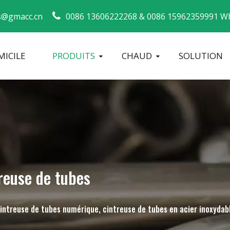
s@gmacc.cn
0086 13606222268 &
0086 15962359991 Wh
ICILE
PRODUITS
CHAUD
SOLUTION
Guide de sécurité pour les cintreuses de tuyaux
machine à cintrer les tubes
Cintreuse de tuyaux CNC
Machine à 
reuse de tubes
cintreuse de tubes numérique, cintreuse de tubes en acier inoxydab