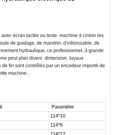
avec écran tactile ou texte
machine à cintrer les
moule de guidage, de mandrin, d'infroissable, de
onnement hydraulique, ce professionnel, à grande
ne peut plier divers
dimension
tuyaux
s de fin sont contrôlés par un encodeur importé de
cette machine.
té
Paramètre
114*
10
114*
6
114*1
2