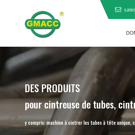
sale
DOM
Machine à cintrer les tuyaux hydrauliques
Machine à cintrer les tubes
Machine à cintrer les tuyaux
Machine à cintrer les tuyaux
DES PRODUITS
pour cintreuse de tubes, cint
y compris: machine à cintrer les tubes à tête unique, 