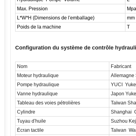
Max. Pression
Mp
L*W*H (Dimensions de l'emballage)
mm
Poids de la machine
T
Configuration du système de contrôle hydrauli
Nom
Fabricant
Moteur hydraulique
Allemagne
Pompe hydraulique
YUCI
Yuke
Vanne hydraulique
Japon Yuk
Tableau des voies pétrolières
Taïwan Sh
Cylindre
Shanghai
Tuyau d'huile
Suzhou Kej
Écran tactile
Taïwan
W
a