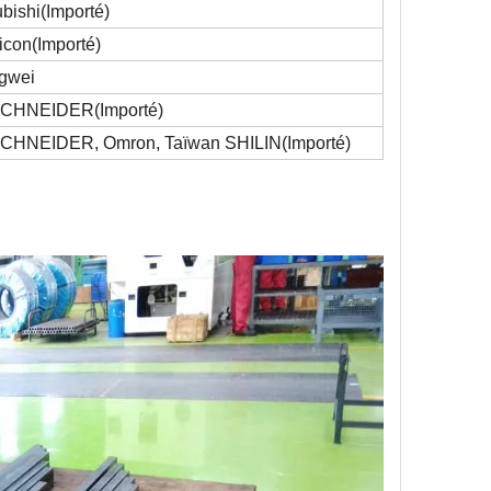
bishi
(
Importé
)
icon
(
Importé
)
gwei
 SCHNEIDER
(
Importé
)
SCHNEIDER, Omron
, Taïwan SHILIN
(
Importé
)