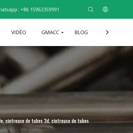
atsapp : +86 15962359991
VIDÉO
GMACC
BLOG
CONTACT
cintrer les tubes métalliques
Machine de formage d'extrémité de tuyau
Machine à cintrer les tuyaux électriques
le, cintreuse de tubes 3d, cintreuse de tubes