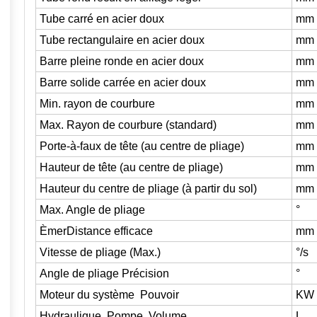
Tube carré en acier doux
mm
Tube rectangulaire en acier doux
mm
Barre pleine ronde en acier doux
mm
Barre solide carrée en acier doux
mm
Min. rayon de courbure
mm
Max. Rayon de courbure (standard)
mm
Porte-à-faux de tête (au centre de pliage)
mm
Hauteur de tête (au centre de pliage)
mm
Hauteur du centre de pliage (à partir du sol)
mm
Max. Angle de pliage
°
Ème
r
Distance efficace
mm
Vitesse de pliage (Max.)
°/s
Angle de pliage Précision
°
Moteur du système
Pouvoir
KW
Hydraulique
Pompe
Volume
L