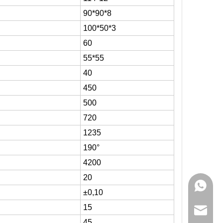
90*90*
8
100
*
50
*
3
60
5
5
*5
5
40
450
500
720
1235
190°
4
2
00
20
+86 159
±0,10
15
sales@g
45