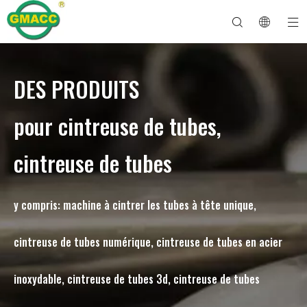
DES PRODUITS
Machine à cintrer les tuyaux hydrauliques
Machine à cintrer les tubes
Machine à cintrer les tuyaux
Machine à cintrer les tuyaux
À propos de GMACC
Guide de sécurité pour les cintreuses de tuyaux
machine à cintrer les tubes
Cintreuse de tuyaux CNC
Machine à cintrer les tubes métalliques
Service après vente
Machine de formage d'extrémité de tuyau
Machine à cintrer les tuyaux électriques
pour cintreuse de tubes,
cintreuse de tubes
y compris: machine à cintrer les tubes à tête unique,
cintreuse de tubes numérique, cintreuse de tubes en acier
inoxydable, cintreuse de tubes 3d, cintreuse de tubes