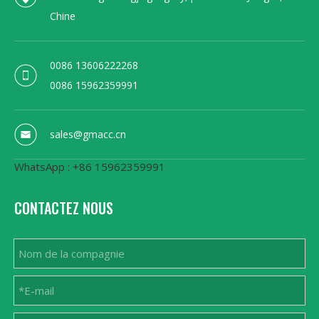
Chine
0086 13606222268
0086 15962359991
sales@gmacc.cn
WhatsApp : +86 15962359991
CONTACTEZ NOUS