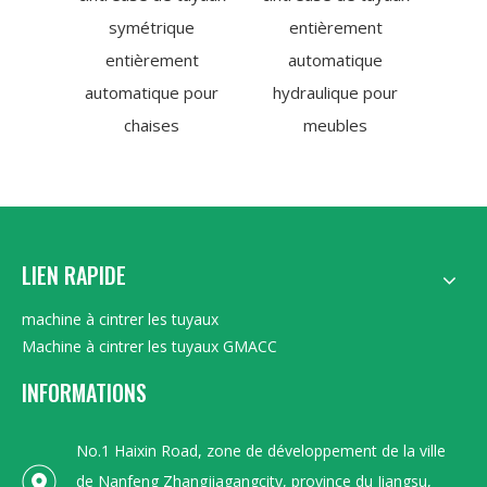
symétrique
entièrement
tuy
entièrement
automatique
inox
automatique pour
hydraulique pour
S
chaises
meubles
LIEN RAPIDE
machine à cintrer les tuyaux
Machine à cintrer les tuyaux GMACC
INFORMATIONS
No.1 Haixin Road, zone de développement de la ville
de Nanfeng Zhangjiagangcity, province du Jiangsu,