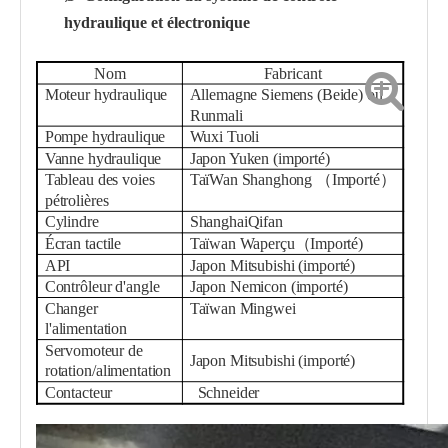
hydraulique et électronique
Nom
Fabricant
Moteur hydraulique
Allemagne Siemens (Beide) ou
Runmali
Pompe hydraulique
Wuxi Tuoli
Vanne hydraulique
Japon Yuken (importé)
Tableau des voies
Taï
Wan Shangho
ng
（
Importé
）
pétrolières
Cylindre
Shanghai
Qifan
Écran tactile
Taïwan
W
aperçu
（
Importé
)
API
Japon Mitsubishi (importé)
Contrôleur d'angle
Japon Nemicon (importé)
Changer
Taïwan Mingwei
l'alimentation
Servomoteur de
Japon Mitsubishi (importé)
rotation/alimentation
Contacteur
Schneider