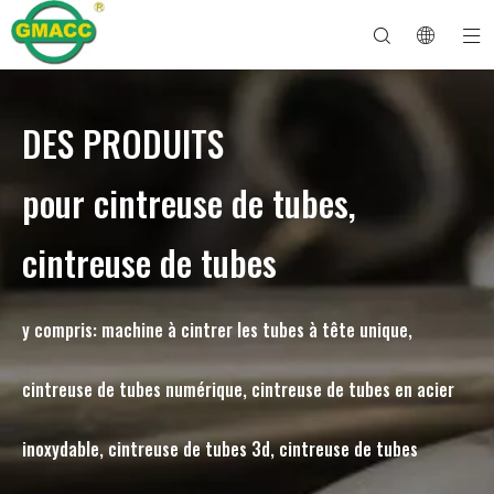
DES PRODUITS
Machine à cintrer les tuyaux hydrauliques
Machine à cintrer les tubes
Machine à cintrer les tuyaux
Machine à cintrer les tuyaux
À propos de GMACC
Guide de sécurité pour les cintreuses de tuyaux
machine à cintrer les tubes
Cintreuse de tuyaux CNC
Machine à cintrer les tubes métalliques
Service après vente
Machine de formage d'extrémité de tuyau
Machine à cintrer les tuyaux électriques
pour cintreuse de tubes,
cintreuse de tubes
y compris: machine à cintrer les tubes à tête unique,
cintreuse de tubes numérique, cintreuse de tubes en acier
inoxydable, cintreuse de tubes 3d, cintreuse de tubes