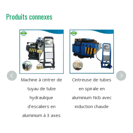
Produits connexes
Machine à cintrer de
Cintreuse de tubes
Cintr
tuyau de tube
en spirale en
e
hydraulique
aluminium Ncb avec
pn
d'escaliers en
induction chaude
h
aluminium à 3 axes
éle