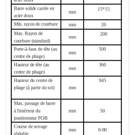
Barre solide carrée en
15
*
15
mm
acier doux
Min. rayon de courbure
mm
20
Max. Rayon de
200
mm
courbure (standard)
Porte-à-faux de tête (au
50
0
mm
centre de pliage)
Hauteur de tête (au
36
0
mm
centre de pliage)
Hauteur du centre de
945
pliage (à partir du sol)
mm
Max. passage de barre
à l'intérieur du
mm
5
0
positionneur POB
Course de serrage
mm
0-
90
réglable