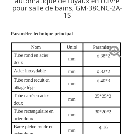
automatique de tuyaux en cuivre
pour salle de bains, GM-38CNC-2A-
1S
Paramètre technique principal
Nom
Unité
Paramètre
Tube rond en acier
￠
38
*
2
mm
doux
Acier inoxydable
mm
￠
32
*
2
Tube rond recuit en
￠
40
*
3
mm
alliage léger
Tube carré en acier
25
*
25
*
2
mm
doux
Tube rectangulaire en
30
*
20
*
2
mm
acier doux
Barre pleine ronde en
￠
16
mm
acier doux