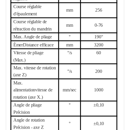
Course réglable
mm
256
d'épaulement
Course réglable de
mm
0-
76
rétraction du mandrin
Max. Angle de pliage
°
190°
Ème
r
Distance efficace
mm
32
00
Vitesse de pliage
°/s
6
0
(Max.)
Max. vitesse de rotation
°/s
20
0
(axe Z)
Max.
alimentation
vitesse de
mm/sec
10
00
rotation (axe X.)
Angle de pliage
°
±0,10
Précision
Angle de rotation
°
±0,10
Précision - axe Z