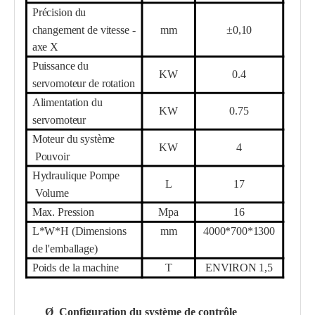
Précision du
changement de vitesse -
mm
±0,10
axe X
Puissance du
KW
0.4
servomoteur de rotation
Alimentation du
KW
0.75
servomoteur
Moteur du système
KW
4
Pouvoir
Hydraulique
Pompe
L
17
Volume
Max. Pression
Mpa
16
L*W*H (Dimensions
mm
4000*700*1300
de l'emballage)
Poids de la machine
T
ENVIRON 1,5
Ø
Configuration du système de contrôle