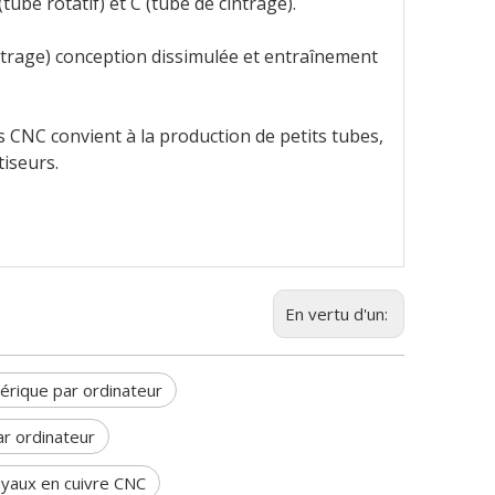
tube rotatif) et C (tube de cintrage).
ntrage) conception dissimulée et entraînement
es CNC convient à la production de petits tubes,
tiseurs.
En vertu d'un:
rique par ordinateur
r ordinateur
uyaux en cuivre CNC