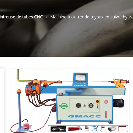
intreuse de tubes CNC
»
Machine à cintrer de tuyaux en cuivre hyd