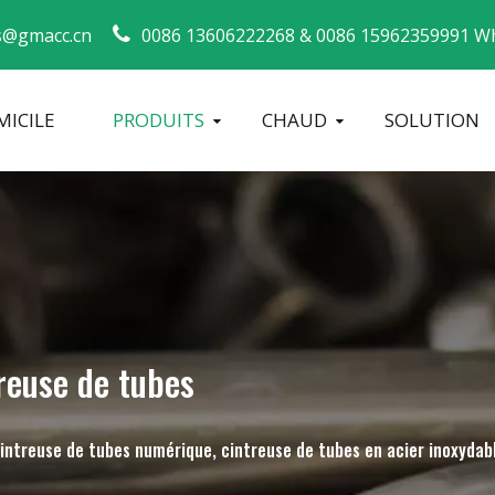
s@gmacc.cn
0086 13606222268 &
0086 15962359991 Wh
ICILE
PRODUITS
CHAUD
SOLUTION
Guide de sécurité pour les cintreuses de tuyaux
machine à cintrer les tubes
Cintreuse de tuyaux CNC
Machine à 
reuse de tubes
cintreuse de tubes numérique, cintreuse de tubes en acier inoxydab