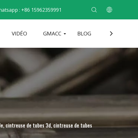
atsapp : +86 15962359991
VIDÉO
GMACC
BLOG
CONTACT
cintrer les tubes métalliques
Machine de formage d'extrémité de tuyau
Machine à cintrer les tuyaux électriques
le, cintreuse de tubes 3d, cintreuse de tubes