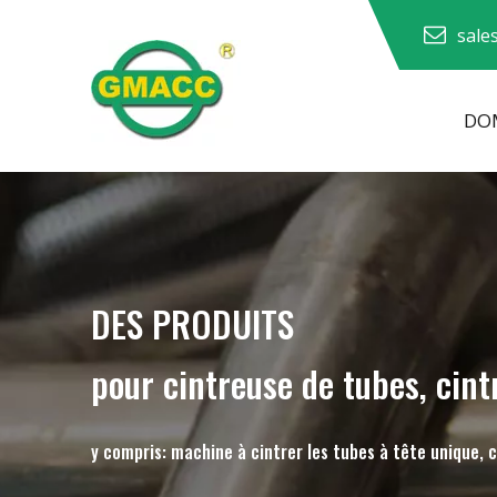
sale
DOM
Machine à cintrer les tuyaux hydrauliques
Machine à cintrer les tubes
Machine à cintrer les tuyaux
Machine à cintrer les tuyaux
DES PRODUITS
pour cintreuse de tubes, cint
y compris: machine à cintrer les tubes à tête unique, 