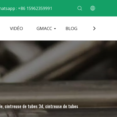
atsapp : +86 15962359991
VIDÉO
GMACC
BLOG
CONTACT
cintrer les tubes métalliques
Machine de formage d'extrémité de tuyau
Machine à cintrer les tuyaux électriques
le, cintreuse de tubes 3d, cintreuse de tubes