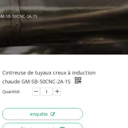
e GM-SB-50CNC-2A-1S
Cintreuse de tuyaux creux à induction
chaude GM-SB-50CNC-2A-1S
Quantité:
enquête