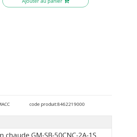
Ajouter au panier
MACC
code produit:
8462219000
tion chaude GM-SB-50CNC-2A-1S