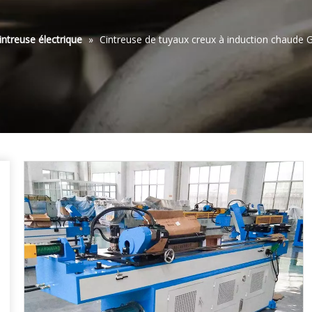
intreuse électrique
»
Cintreuse de tuyaux creux à induction chaud