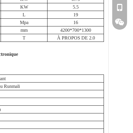
KW
5.5
0086 13
L
19
0086 15
Mpa
16
mm
4200*700*1300
T
À PROPOS DE 2.0
ctronique
ant
ou Runmali
159623
)