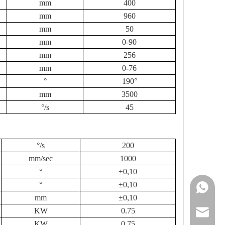
mm
400
mm
960
mm
50
mm
0-90
mm
256
mm
0-76
°
190°
mm
3500
°/s
45
°/s
200
mm/sec
1000
°
±0,10
°
±0,10
+86 159
mm
±0,10
KW
0.75
sales@g
KW
0.75