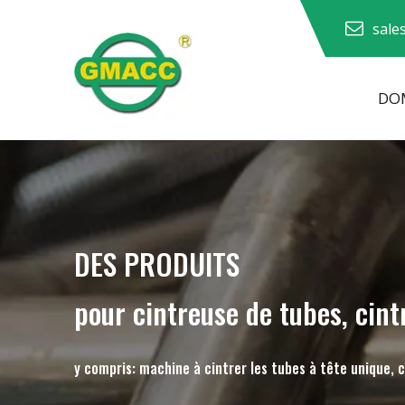
sale
DOM
Machine à cintrer les tuyaux hydrauliques
Machine à cintrer les tubes
Machine à cintrer les tuyaux
Machine à cintrer les tuyaux
DES PRODUITS
pour cintreuse de tubes, cint
y compris: machine à cintrer les tubes à tête unique, 