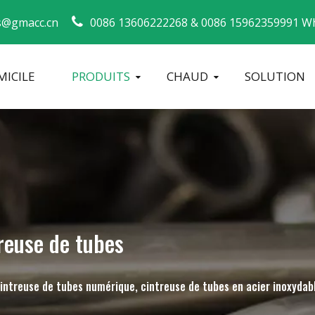
s@gmacc.cn
0086 13606222268 &
0086 15962359991 Wh
ICILE
PRODUITS
CHAUD
SOLUTION
Guide de sécurité pour les cintreuses de tuyaux
machine à cintrer les tubes
Cintreuse de tuyaux CNC
Machine à 
reuse de tubes
cintreuse de tubes numérique, cintreuse de tubes en acier inoxydab