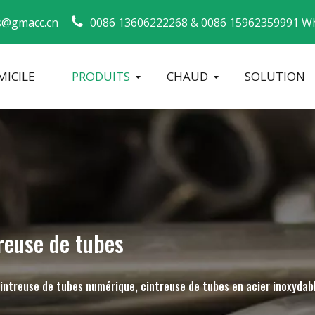
s@gmacc.cn
0086 13606222268 &
0086 15962359991 Wh
ICILE
PRODUITS
CHAUD
SOLUTION
Guide de sécurité pour les cintreuses de tuyaux
machine à cintrer les tubes
Cintreuse de tuyaux CNC
Machine à 
reuse de tubes
cintreuse de tubes numérique, cintreuse de tubes en acier inoxydab