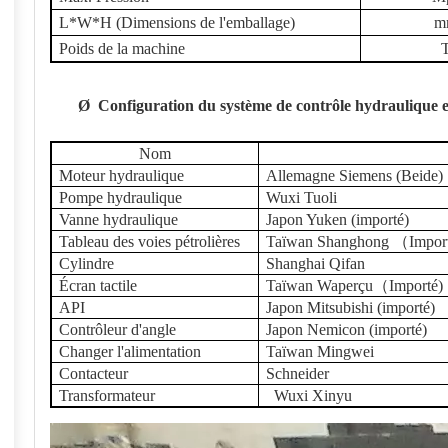
L*W*H (Dimensions de l'emballage)
m
Poids de la machine
Ø
Configuration du système de contrôle hydraulique e
Nom
Moteur hydraulique
Allemagne Siemens (Beide)
Pompe hydraulique
Wuxi Tuoli
Vanne hydraulique
Japon Yuken (importé)
Tableau des voies pétrolières
Taïwan Shanghong
（
Impor
Cylindre
Shanghai
Qifan
Écran tactile
Taïwan
W
aperçu
（
Importé
)
API
Japon Mitsubishi (importé)
Contrôleur d'angle
Japon Nemicon (importé)
Changer l'alimentation
Taïwan Mingwei
Contacteur
Schneider
Transformateur
Wuxi Xinyu