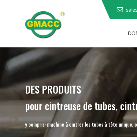
sale
DOM
Machine à cintrer les tuyaux hydrauliques
Machine à cintrer les tubes
Machine à cintrer les tuyaux
Machine à cintrer les tuyaux
DES PRODUITS
pour cintreuse de tubes, cint
y compris: machine à cintrer les tubes à tête unique, 