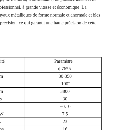
fessionnel, à grande vitesse et
économique
La
yaux métalliques de forme normale et anormale et b
les
 précision
ce qui garantit une haute précision de cette
ité
Paramètre
￠
76
*
5
m
3
0-
35
0
°
190°
m
380
0
/s
3
0
°
±0,10
W
7.5
L
23
pa
16