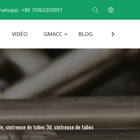
atsapp : +86 15962359991
VIDÉO
GMACC
BLOG
CONTACT
cintrer les tubes métalliques
Machine de formage d'extrémité de tuyau
Machine à cintrer les tuyaux électriques
le, cintreuse de tubes 3d, cintreuse de tubes