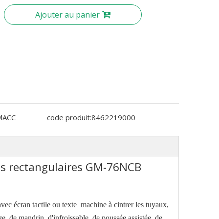
Ajouter au panier
MACC
code produit:
8462219000
s rectangulaires GM-76NCB
ec écran tactile ou texte
machine à cintrer les tuyaux
,
e, de mandrin, d'infroissable, de poussée assistée, de