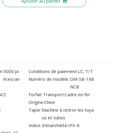
Ajouter au panier
n:
5000 pi
Conditions de paiement:
LC, T/T
èces/an
Numéro de modèle.:
GM-SB-168
NCB
ACC
Forfait Transport:
Cadre en fer
Origine:
Chine
0
Taper:
Machine à cintrer les tuya
ux et tubes
Indice d'étanchéité:
IPX-8