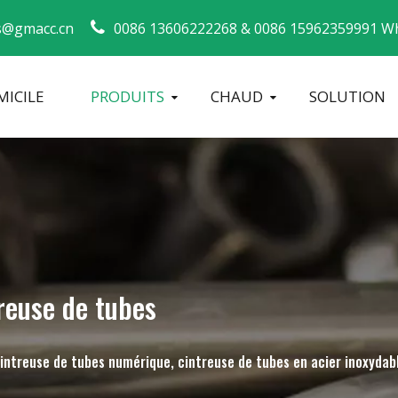
s@gmacc.cn
0086 13606222268 &
0086 15962359991 Wh
ICILE
PRODUITS
CHAUD
SOLUTION
Guide de sécurité pour les cintreuses de tuyaux
machine à cintrer les tubes
Cintreuse de tuyaux CNC
Machine à 
reuse de tubes
cintreuse de tubes numérique, cintreuse de tubes en acier inoxydab