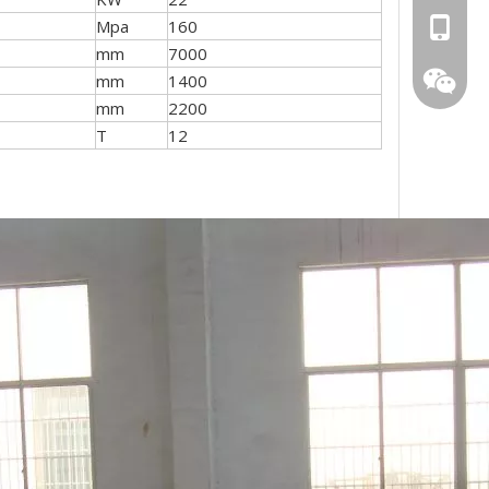
Mpa
160
0086 13
mm
7000
mm
1400
0086 15
mm
2200
T
12
159623