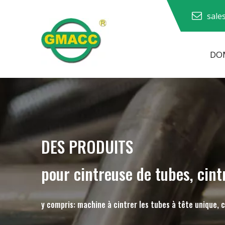
sale
DOM
Machine à cintrer les tuyaux hydrauliques
Machine à cintrer les tubes
Machine à cintrer les tuyaux
Machine à cintrer les tuyaux
DES PRODUITS
pour cintreuse de tubes, cint
y compris: machine à cintrer les tubes à tête unique, 