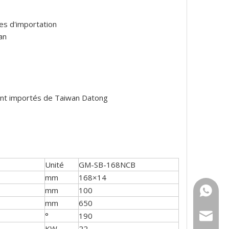
es d'importation
an
ment importés de Taiwan Datong
Unité
GM-SB-168NCB
mm
168×14
mm
100
+86 159
mm
650
°
190
sales@g
KW
22