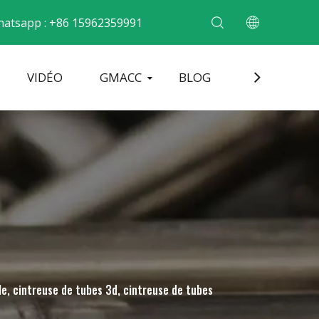
atsapp : +86 15962359991
VIDÉO
GMACC
BLOG
CONTACT
cintrer les tubes métalliques
Machine de formage d'extrémité de tuyau
Machine à cintrer les tuyaux électriques
le, cintreuse de tubes 3d, cintreuse de tubes