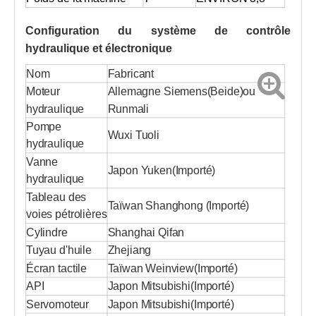
Configuration du système de contrôle
hydraulique et électronique
Nom
Fabricant
Moteur
Allemagne Siemens
(
Beide
)
ou
hydraulique
Runmali
Pompe
Wuxi Tuoli
hydraulique
Vanne
Japon Yuken
(
Importé
)
hydraulique
Tableau des
Taïwan Shanghong
(
Importé
)
voies pétrolières
Cylindre
Shanghai Qifan
Tuyau d'huile
Zhejiang
Écran tactile
Taïwan Weinview
(
Importé)
API
Japon Mitsubishi
(
Importé
)
Servomoteur
Japon Mitsubishi
(
Importé
)