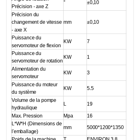
°
±0,10
Précision - axe Z
Précision du
changement de vitesse
mm
±0,10
- axe X
Puissance du
KW
7
servomoteur de flexion
Puissance du
KW
1
servomoteur de rotation
Alimentation du
KW
3
servomoteur
Puissance du moteur
KW
5.5
du système
Volume de la pompe
L
19
hydraulique
Max. Pression
Mpa
16
L*W*H (Dimensions de
mm
5000*1200*1350
l'emballage)
Poids de la machine
T
ENVIRON 3,8