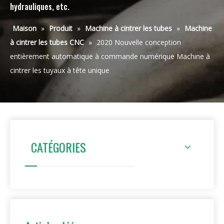
hydrauliques, etc.
Maison
»
Produit
»
Machine à cintrer les tubes
»
Machine
à cintrer les tubes CNC
»
2020 Nouvelle conception
entièrement automatique à commande numérique Machine à
cintrer les tuyaux à tête unique
CATÉGORIES