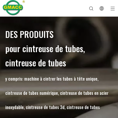
DES PRODUITS
Machine à cintrer les tuyaux hydrauliques
Machine à cintrer les tubes
Machine à cintrer les tuyaux
Machine à cintrer les tuyaux
À propos de GMACC
Guide de sécurité pour les cintreuses de tuyaux
machine à cintrer les tubes
Cintreuse de tuyaux CNC
Machine à cintrer les tubes métalliques
Service après vente
Machine de formage d'extrémité de tuyau
Machine à cintrer les tuyaux électriques
pour cintreuse de tubes,
cintreuse de tubes
y compris: machine à cintrer les tubes à tête unique,
cintreuse de tubes numérique, cintreuse de tubes en acier
inoxydable, cintreuse de tubes 3d, cintreuse de tubes