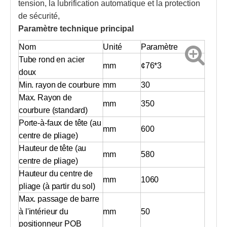
tension, la lubrification automatique et la protection
de sécurité,
Paramètre technique principal
Nom
Unité
Paramètre
Tube rond en acier
mm
¢
76*3
doux
Min. rayon de courbure
mm
30
Max. Rayon de
mm
350
courbure (standard)
Porte-à-faux de tête (au
mm
600
centre de pliage)
Hauteur de tête (au
mm
580
centre de pliage)
Hauteur du centre de
mm
1060
pliage (à partir du sol)
Max. passage de barre
à l'intérieur du
mm
50
positionneur POB