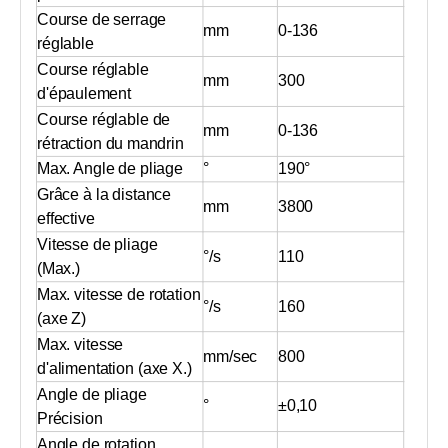
Course de serrage
mm
0-136
réglable
Course réglable
mm
300
d'épaulement
Course réglable de
mm
0-136
rétraction du mandrin
Max. Angle de pliage
°
190°
Grâce à la distance
mm
3800
effective
Vitesse de pliage
°/s
110
(Max.)
Max. vitesse de rotation
°/s
160
(axe Z)
Max. vitesse
mm/sec
800
d'alimentation (axe X.)
Angle de pliage
°
±0,10
Précision
Angle de rotation