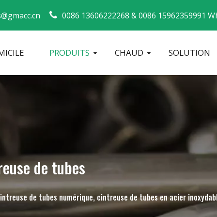
s@gmacc.cn
0086 13606222268 &
0086 15962359991 Wh
ICILE
PRODUITS
CHAUD
SOLUTION
Guide de sécurité pour les cintreuses de tuyaux
machine à cintrer les tubes
Cintreuse de tuyaux CNC
Machine à 
reuse de tubes
cintreuse de tubes numérique, cintreuse de tubes en acier inoxydab