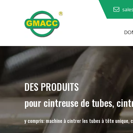
sale
DOM
Machine à cintrer les tuyaux hydrauliques
Machine à cintrer les tubes
Machine à cintrer les tuyaux
Machine à cintrer les tuyaux
DES PRODUITS
pour cintreuse de tubes, cint
y compris: machine à cintrer les tubes à tête unique, 