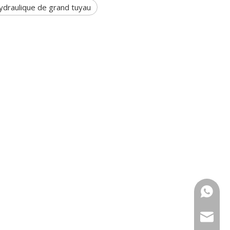
ydraulique de grand tuyau
+86 159
sales@g