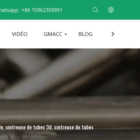
atsapp : +86 15962359991
VIDÉO
GMACC
BLOG
CONTACT
cintrer les tubes métalliques
Machine de formage d'extrémité de tuyau
Machine à cintrer les tuyaux électriques
le, cintreuse de tubes 3d, cintreuse de tubes