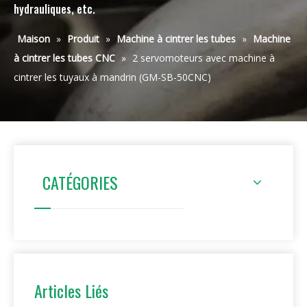
hydrauliques, etc.
Maison
»
Produit
»
Machine à cintrer les tubes
»
Machine
à cintrer les tubes CNC
»
2 servomoteurs avec machine à
cintrer les tuyaux à mandrin (GM-SB-50CNC)
CATÉGORIES
Articles Liés