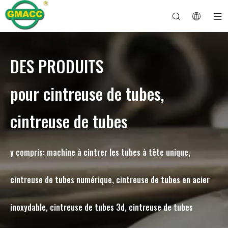
DES PRODUITS
Machine à cintrer les tuyaux hydrauliques
Machine à cintrer les tubes
Machine à cintrer les tuyaux
Machine à cintrer les tuyaux
À propos de GMACC
Guide de sécurité pour les cintreuses de tuyaux
machine à cintrer les tubes
Cintreuse de tuyaux CNC
Machine à cintrer les tubes métalliques
Service après vente
Machine de formage d'extrémité de tuyau
Machine à cintrer les tuyaux électriques
pour cintreuse de tubes,
cintreuse de tubes
y compris: machine à cintrer les tubes à tête unique,
cintreuse de tubes numérique, cintreuse de tubes en acier
inoxydable, cintreuse de tubes 3d, cintreuse de tubes