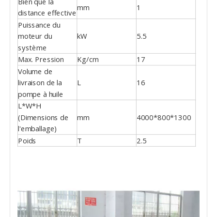
Bien que la
mm
1
distance effective
Puissance du
moteur du
kW
5.5
système
Max. Pression
Kg/cm
17
Volume de
livraison de la
L
16
pompe à huile
L*W*H
(Dimensions de
mm
4000*800*1300
l'emballage)
Poids
T
2.5