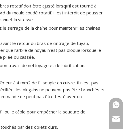
ras rotatif doit être ajusté lorsqu'il est tourné à
rd du moule coudé rotatif. Il est interdit de pousser
anuel. la vitesse.
z le serrage de la chaîne pour maintenir les chaînes
vant le retour du bras de cintrage de tuyau,
rer que l'arbre de noyau n'est pas bloqué lorsque le
re pliée ou cassée.
 bon travail de nettoyage et de lubrification.
nférieur à 4 mm2 de fil souple en cuivre. Il n'est pas
écifiée, les plug-ins ne peuvent pas être branchés et
e commande ne peut pas être testé avec un
+86 159
fil ou le câble pour empêcher la soudure de
sales@g
 touchés par des objets durs.