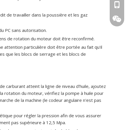
0086 13
rdit de travailler dans la poussière et les gaz
0086 15
 du PC sans autorisation.
sens de rotation du moteur doit être reconfirmé.
attention particulière doit être portée au fait qu'il
les que les blocs de serrage et les blocs de
de carburant atteint la ligne de niveau d'huile, ajoutez
 la rotation du moteur, vérifiez la pompe à huile pour
159623
 marche de la machine (le codeur angulaire n'est pas
tique pour régler la pression afin de vous assurer
lement pas supérieure à 12,5 Mpa.