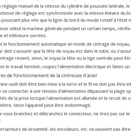
u réglage manuel de la vitesse du cylindre de poussée latérale, le b
vitesse de réglage est synchronisée avec la vitesse linéaire du bo
 poussant plus vite que la ligne du bord du moule rotatif à l'état m
avoir utilisé la machine générale pendant un certain temps, vérifie
e et inférieure serrées.
t le fonctionnement automatique en mode de cintrage de noyau, a
ur doit s'assurer que la tête de noyau est dans le tube, ou s'assu
intrage revient, sinon, le noyau la tête ou la tige centrale peut êt
is le travail terminé, coupez l'alimentation électrique et faites un
es de fonctionnement de la cintreuse d'acier
ine-outil doit être bien mise à la terre et le fil ne doit pas être i
 se connecter à une tension d'alimentation dépassant la plage sp
és de la prise lorsque l'alimentation est allumée et le circuit d
tre, sinon l'appareil peut être endommagé.
e vous branchez et débranchez le connecteur, ne tirez pas sur le 
.
terrupteurs de proximité, les encodeurs, etc. ne peuvent pas être