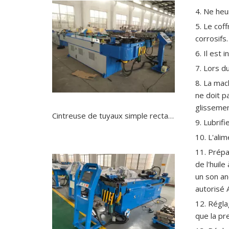
4. Ne heu
5. Le coff
corrosifs.
6. Il est 
7. Lors d
8. La mac
ne doit p
glissemen
Cintreuse de tuyaux simple rectangulaire pneumatique faite à la main
9. Lubrif
10. L'ali
11. Prépar
de l'huil
un son an
autorisé 
12. Régla
que la pr