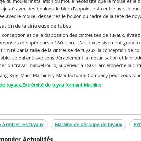
ge du moule: l'installation du moule nécessite que le moule et le 
 ajusté avec des boulons; le bloc d'appoint est centré avec le moul
ée avec le moule, desserrez le boulon du cadre de la tête de noya
sation de la cintreuse de tubes
a conception et de la disposition des cintreuses de tuyaux, évitez 
mposés et supérieurs à 180. L'arc. L'arc excessivement grand re
 limité par la taille de la cintreuse de tuyaux: la conception de 
able, ce qui entrave considérablement la mécanisation et la produc
er du travail manuel lourd; Supérieur à 180. L'arc empêche la cin
ang King-Macc Machinery Manufacturing Company peut vous fourni
de tuyaux
,
Extrémité de tuyau formant Machi
ne
.
 à cintrer les tuyaux
Machine de découpe de tuyaux
Ext
ander Actualités