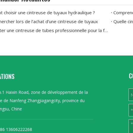
choisir une cintreuse de tuyaux hydraulique ?
ercher lors de l’achat d’une cintreuse de tuyaux
Où acheter une cintreuse de tubes professionnelle pour la fabrication d'échappement et de collecteurs personnalisés
C
ATIONS
.1 Haixin Road, zone de développement de la
lle de Nanfeng Zhangjiagangcity, province du
angsu, Chine
86 13606222268