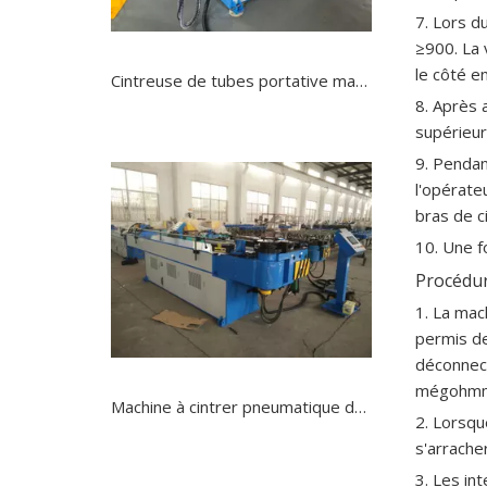
7. Lors d
≥900. La 
le côté en
Cintreuse de tubes portative manuelle numérique en forme de U
8. Après 
supérieur
9. Pendan
l'opérate
bras de c
10. Une fo
Procédur
1. La mach
permis de
déconnect
mégohmmè
Machine à cintrer pneumatique de tuyau de mandrin d'échappement de voiture
2. Lorsqu
s'arracher
3. Les in