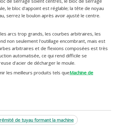
bloc de serrage soient centrés, le bloc de serrage
e, le bloc d'appoint est réglable; la tête de noyau
u, serrez le boulon après avoir ajusté le centre.
les arcs trop grands, les courbes arbitraires, les
nd non seulement l'outillage encombrant, mais est
courbes arbitraires et de flexions composées est très
tion automatisée, ce qui rend difficile se
treuse d'acier de décharger le moule.
r les meilleurs produits tels que
Machine de
rémité de tuyau formant la machine