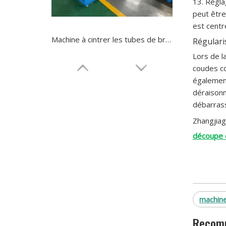
13. Régla
peut être
est centr
Machine à cintrer les tubes de brouette à tête unique CNC à 3 rouleaux
Régulari
Lors de l
coudes co
également
déraisonn
débarrass
Zhangjiag
découpe 
Cintreuse de tube de brouette en aluminium à tête unique pour conduit
machine
Recomm