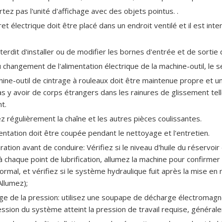
rtez pas l'unité d'affichage avec des objets pointus. .
ret électrique doit être placé dans un endroit ventilé et il est inte
interdit d'installer ou de modifier les bornes d'entrée et de sortie
u changement de l'alimentation électrique de la machine-outil, le 
hine-outil de cintrage à rouleaux doit être maintenue propre et une 
as y avoir de corps étrangers dans les rainures de glissement tel
t.
iez régulièrement la chaîne et les autres pièces coulissantes.
mentation doit être coupée pendant le nettoyage et l'entretien.
ation avant de conduire: Vérifiez si le niveau d'huile du réservoir 
e à chaque point de lubrification, allumez la machine pour confirmer
ormal, et vérifiez si le système hydraulique fuit après la mise en
Allumez);
ge de la pression: utilisez une soupape de décharge électromagné
ession du système atteint la pression de travail requise, généra