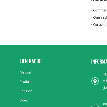
Comment 
Que rech
Cintreuse de tuyaux de brouette à tête unique numérique NC
LIEN RAPIDE
INFORM
Maison
No
vi
Produits
Ji
Solution
Vidéo
00