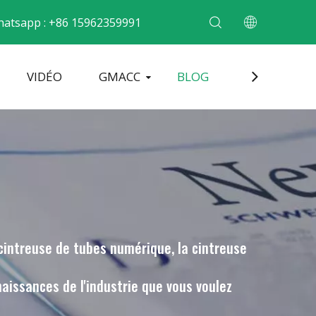
atsapp : +86 15962359991
VIDÉO
GMACC
BLOG
CONTACT
cintrer les tubes métalliques
Machine de formage d'extrémité de tuyau
Machine à cintrer les tuyaux électriques
 cintreuse de tubes numérique, la cintreuse
aissances de l'industrie que vous voulez