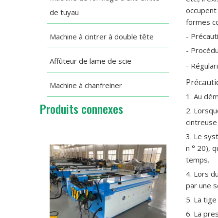
occupent 
de tuyau
formes co
- Précaut
Machine à cintrer à double tête
- Procédu
Affûteur de lame de scie
- Régular
Précauti
Machine à chanfreiner
1. Au dém
Produits connexes
2. Lorsqu
cintreuse
3. Le sys
n ° 20), 
temps.
4. Lors d
par une s
5. La tige
6. La pre