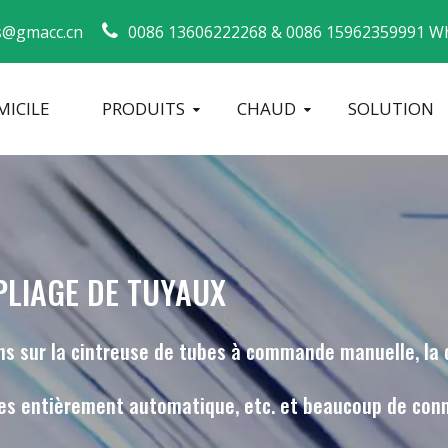
s@gmacc.cn
0086 13606222268 &
0086 15962359991 Wh
ICILE
PRODUITS
CHAUD
SOLUTION
Guide de sécurité pour les cintreuses de tuyaux
machine à cintrer les tubes
Cintreuse de tuyaux CNC
Machine à 
PLIAGE DE TUYAUX
ons sur la cintreuse de tubes à commande manuelle, la
bes entièrement automatique, etc. et beaucoup de conn