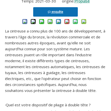
Temps: 2021-03-30 origine:
Propulsé
enquête
Cintreuse de tubes en acier inoxydable NC GM-SB-114NCB
Machine à cintrer les tuyaux en acier inoxydable NC à 2 axes GM-SB-114NCB
La cintreuse a connu plus de 100 ans de développement, à
travers l'âge du bronze, la révolution commerciale et de
nombreuses autres époques, avant qu'elle ne soit
aujourd'hui connue pour son système mature. Les
cintreuses jouent un rôle important dans l'industrie
moderne, il existe différents types de cintreuses,
notamment les cintreuses automatiques, les cintreuses de
tuyaux, les cintreuses à guidage, les cintreuses
électriques, etc., que l'opérateur peut choisir en fonction
des circonstances spécifiques. Aujourd'hui, nous
Machine à cintrer les tubes en acier inoxydable NC GM-SB-114NCB
Cintreuse de tubes en acier hydraulique NC GM-SB-168NCB
souhaitons vous présenter la cintreuse à double tête.
·Quel est votre dispositif de pliage à double tête ?