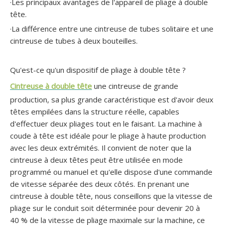
·Les principaux avantages de l'appareil de pliage à double
tête.
·La différence entre une cintreuse de tubes solitaire et une
cintreuse de tubes à deux bouteilles.
Qu'est-ce qu'un dispositif de pliage à double tête ?
Cintreuse à double tête
une cintreuse de grande
production, sa plus grande caractéristique est d'avoir deux
Cintreuse de tubes métalliques à mandrin GM-SB-168NCB
Cintreuse de tuyaux en métal à mandrin GM-SB-168NCB
têtes empilées dans la structure réelle, capables
d'effectuer deux pliages tout en le faisant. La machine à
coude à tête est idéale pour le pliage à haute production
avec les deux extrémités. Il convient de noter que la
cintreuse à deux têtes peut être utilisée en mode
programmé ou manuel et qu'elle dispose d'une commande
de vitesse séparée des deux côtés. En prenant une
cintreuse à double tête, nous conseillons que la vitesse de
pliage sur le conduit soit déterminée pour devenir 20 à
40 % de la vitesse de pliage maximale sur la machine, ce