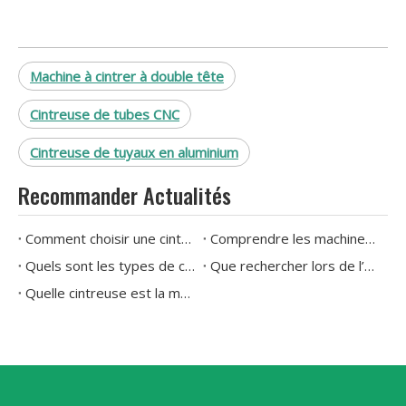
Machine à cintrer à double tête
Cintreuse de tubes CNC
Cintreuse de tuyaux en aluminium
Recommander Actualités
Comment choisir une cintreuse de tuyaux hydraulique ?
Comprendre les machines à cintrer les tuyaux : explication des types et des applications
Quels sont les types de cintreuses de tuyaux disponibles aujourd'hui
Que rechercher lors de l’achat d’une cintreuse de tuyaux
Quelle cintreuse est la meilleure pour des courbures précises sur des tuyaux en acier inoxydable et en cuivre