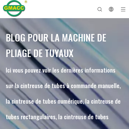
BLOG POUR LA MACHINE DE
Machine à cintrer les tuyaux hydrauliques
Machine à cintrer les tubes
Machine à cintrer les tuyaux
Machine à cintrer les tuyaux
À propos de GMACC
Guide de sécurité pour les cintreuses de tuyaux
machine à cintrer les tubes
Cintreuse de tuyaux CNC
Machine à cintrer les tubes métalliques
Service après vente
Machine de formage d'extrémité de tuyau
Machine à cintrer les tuyaux électriques
PLIAGE DE TUYAUX
Ici vous pouvez voir les dernières informations
sur la cintreuse de tubes à commande manuelle,
la cintreuse de tubes numérique, la cintreuse de
tubes rectangulaires, la cintreuse de tubes