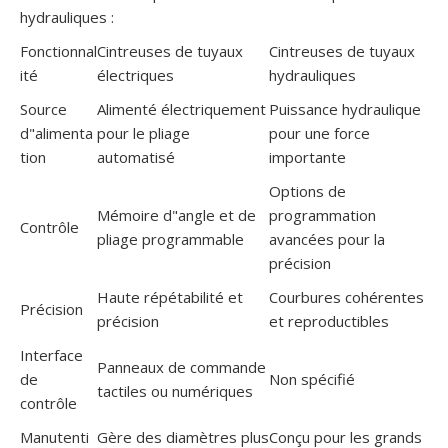
hydrauliques :
Fonctionnal
Cintreuses de tuyaux
Cintreuses de tuyaux
ité
électriques
hydrauliques
Source
Alimenté électriquement
Puissance hydraulique
d"alimenta
pour le pliage
pour une force
tion
automatisé
importante
Options de
Mémoire d"angle et de
programmation
Contrôle
pliage programmable
avancées pour la
précision
Haute répétabilité et
Courbures cohérentes
Précision
précision
et reproductibles
Interface
Panneaux de commande
de
Non spécifié
tactiles ou numériques
contrôle
Manutenti
Gère des diamètres plus
Conçu pour les grands