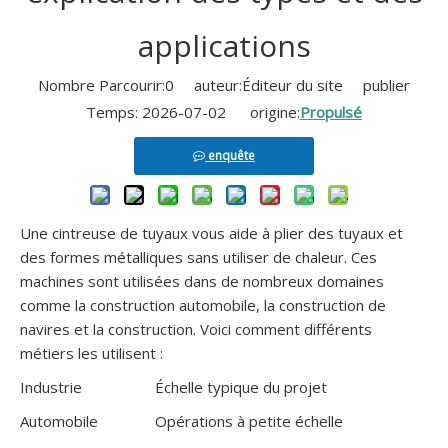
applications
Cintreuse de tuyaux pneumatique pour brouette GM-38CNC-2A-1S
Machine à cintrer les tubes portative manuelle GM-50NCB
Nombre Parcourir:
0
auteur:Éditeur du site publier
Temps: 2026-07-02 origine:
Propulsé
enquête
Une cintreuse de tuyaux vous aide à plier des tuyaux et
des formes métalliques sans utiliser de chaleur. Ces
machines sont utilisées dans de nombreux domaines
comme la construction automobile, la construction de
navires et la construction. Voici comment différents
métiers les utilisent :
Cintreuse de tubes portative manuelle numérique en forme de U
Cintreuse de tuyaux portative manuelle GM-50NCB
Industrie
Échelle typique du projet
Automobile
Opérations à petite échelle