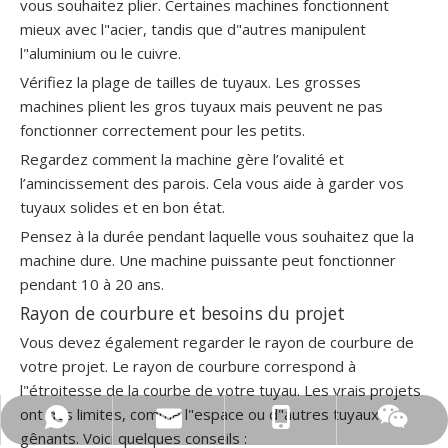
vous souhaitez plier. Certaines machines fonctionnent
mieux avec l"acier, tandis que d"autres manipulent
l"aluminium ou le cuivre.
Vérifiez la plage de tailles de tuyaux. Les grosses
machines plient les gros tuyaux mais peuvent ne pas
fonctionner correctement pour les petits.
Regardez comment la machine gère l’ovalité et
l’amincissement des parois. Cela vous aide à garder vos
tuyaux solides et en bon état.
Pensez à la durée pendant laquelle vous souhaitez que la
machine dure. Une machine puissante peut fonctionner
pendant 10 à 20 ans.
Rayon de courbure et besoins du projet
Vous devez également regarder le rayon de courbure de
votre projet. Le rayon de courbure correspond à
l"étroitesse de la courbe de votre tuyau. Les vrais projets
ont des limites, comme l"espace ou d"autres tuyaux
0086 13606222268
+86 15962359991
sales@gmacc.cn
15962359991
gênants. Voici quelques conseils :