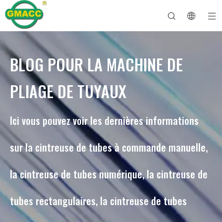
BLOG POUR LA MACHINE DE
Machine à cintrer les tuyaux hydrauliques
Machine à cintrer les tubes
Machine à cintrer les tuyaux
Machine à cintrer les tuyaux
À propos de GMACC
Guide de sécurité pour les cintreuses de tuyaux
machine à cintrer les tubes
Cintreuse de tuyaux CNC
Machine à cintrer les tubes métalliques
Service après vente
Machine de formage d'extrémité de tuyau
Machine à cintrer les tuyaux électriques
PLIAGE DE TUYAUX
Ici vous pouvez voir les dernières informations
sur la cintreuse de tubes à commande manuelle,
la cintreuse de tubes numérique, la cintreuse de
tubes rectangulaires, la cintreuse de tubes