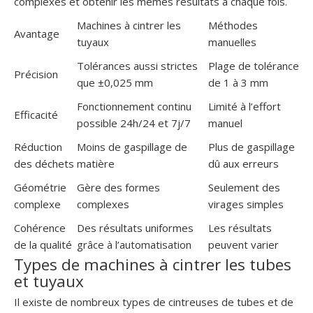
complexes et obtenir les mêmes résultats à chaque fois.
Machines à cintrer les
Méthodes
Avantage
tuyaux
manuelles
Tolérances aussi strictes
Plage de tolérance
Précision
que ±0,025 mm
de 1 à 3 mm
Fonctionnement continu
Limité à l’effort
Efficacité
possible 24h/24 et 7j/7
manuel
Réduction
Moins de gaspillage de
Plus de gaspillage
des déchets
matière
dû aux erreurs
Géométrie
Gère des formes
Seulement des
complexe
complexes
virages simples
Cohérence
Des résultats uniformes
Les résultats
de la qualité
grâce à l’automatisation
peuvent varier
Types de machines à cintrer les tubes
et tuyaux
Il existe de nombreux types de cintreuses de tubes et de